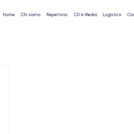
Home
Chi siamo
Repertorio
CD e Media
Logistica
Con