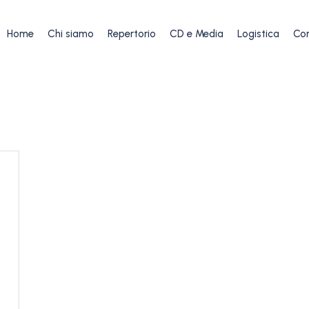
Home
Chi siamo
Repertorio
CD e Media
Logistica
Con