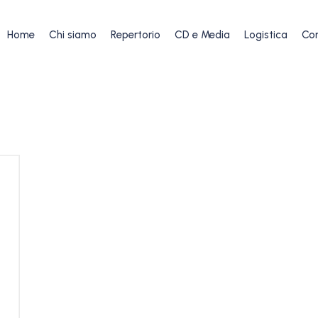
Home
Chi siamo
Repertorio
CD e Media
Logistica
Con